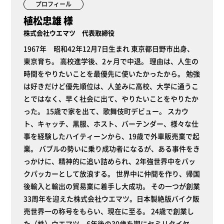
プロフィール
植松忠雄 様
株式会社ウエマツ 代表取締役
1967年 昭和42年12月7日生まれ 東京都日野市出身、
東京育ち。 高校進学後、2ヶ月で中退。 理由は、人生の
時間をやりたいことを最優先に使いたかったから。 勉強
は好きだけど優先順位は、人並みに高校、大学に通うこ
とではなく、早く社会に出て、やりたいことをやりたか
った。 15歳で家を出て、歌舞伎町デビュー。 スカウ
ト、キャッチ、黒服、ホスト、バーテンダー、様々な仕
事を経験したハイティーンから、19歳で外車販売業で起
業。 バブルの勢いに乗り成功者になるが、ある事件をき
っかけに、精神的に追い詰められ、2年強世界中をバッ
クパッカーとして放浪する。 世界中に仲間を作り、帰国
後輸入と輸出の貿易業に着手し大成功。 その一つが創業
33周年を迎えた株式会社ウエマツ。日本製絶版バイク販
売世界一の称号をもらい、現在に至る。 24歳で創業し
た（株）ウエマツ、6年後の30歳を期にセミリタイヤ