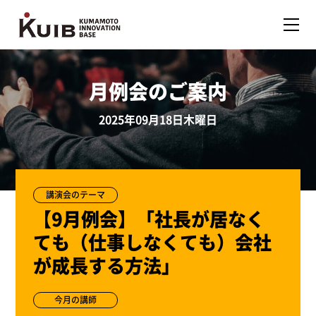
月例会のご案内
2025年09月18日木曜日
講演会のテーマ
【9月例会】「社長が居なく
ても（仕事しなくても）会社
が成長する方法」
今月の講師