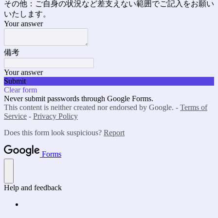
その他：ご自身の状況など差支えない範囲でご記入をお願い
いたします。
Your answer
備考
Your answer
Submit
Clear form
Never submit passwords through Google Forms.
This content is neither created nor endorsed by Google. -
Terms of
Service
-
Privacy Policy
Does this form look suspicious?
Report
Forms
Help and feedback