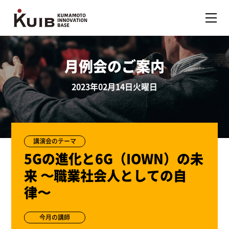
月例会のご案内
2023年02月14日火曜日
講演会のテーマ
5Gの進化と6G（IOWN）の未
来 〜職業社会人としての自
律〜
今月の講師