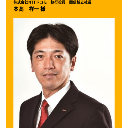
株式会社NTTドコモ 執行役員 関信越支社長
本髙 祥一 様