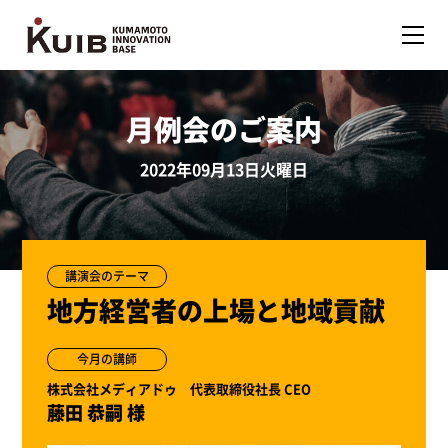
月例会のご案内
2022年09月13日火曜日
講演会のテーマ
地方経営者の上場と地域貢献
今月の講師
株式会社メディアドゥ 代表取締役社長 CEO
藤田 恭嗣 様