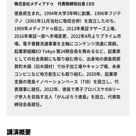
株式会社メディアドゥ 代表取締役社長 CEO
徳島県生まれ。1994年大学3年時に創業、1996年フジテ
クノ（2001年11月当社に吸収合併）を設立したのち、
1999年メディアドゥ設立。2013年東証マザーズ上場、
2016年東証一部へ市場変更、2022年4月よりプライム市
場。電子書籍流通事業を主軸にコンテンツ流通に貢献。
起業家組織EO Tokyo 第24期会長を務めるなど、起業家
としての社会貢献にも取り組む傍ら、出身地の徳島県那
賀町木頭（旧木頭村）で柚子加工場やキャンプ場、未来
コンビニなど地方創生にも取り組む。2020年、起業家
支援の徳島イノベーションベース（TIB）を設立し、代
表理事に就任。2022年、徳島で男子プロバスケのBリー
グ参入を目指す法人「がんばろう徳島」を設立、代表取
締役会長就任。
講演概要