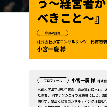
う～経営者が
べきこと～』
今月の講師
株式会社小宮コンサルタンツ 代表取締役
小宮一慶 様
小宮一慶 様
プロフィール
株式会
京都大学法学部を卒業後、東京銀行に入行。 
たのち、 岡本アソシエイツ取締役に転じ、国
問わず、幅広く経営コンサルティング活動を行