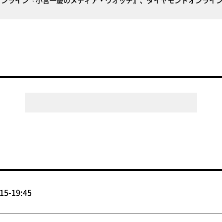
トオンライン『小宮一慶のメディア・ウオッチ』、ダイヤモンドオンライ
5-19:45